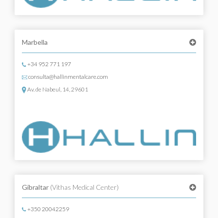
Marbella
+34 952 771 197
consulta@hallinmentalcare.com
Av. de Nabeul, 14, 29601
Gibraltar
(Vithas Medical Center)
+350 20042259