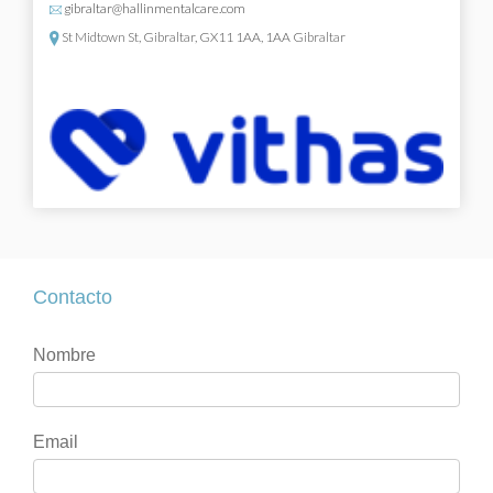
gibraltar@hallinmentalcare.com
St Midtown St, Gibraltar, GX11 1AA, 1AA Gibraltar
Contacto
Contacto
Si
Nombre
eres
humano,
deja
Email
este
campo