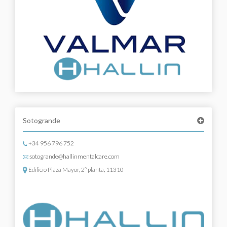
Sotogrande
+34 956 796 752
sotogrande@hallinmentalcare.com
Edificio Plaza Mayor, 2º planta, 11310