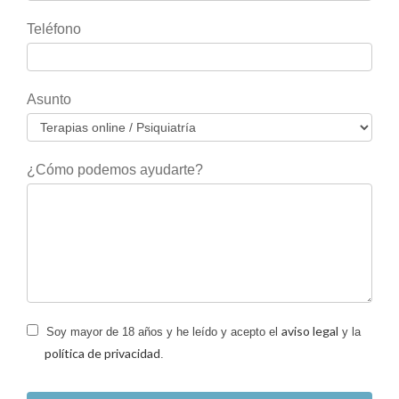
en
Teléfono
blanco.
Asunto
¿Cómo podemos ayudarte?
aviso legal
Soy mayor de 18 años y he leído y acepto el
y la
política de privacidad
.