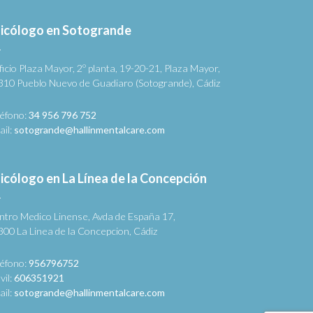
icólogo en Sotogrande
ficio Plaza Mayor, 2º planta, 19-20-21, Plaza Mayor,
310 Pueblo Nuevo de Guadiaro (Sotogrande), Cádiz
léfono:
34 956 796 752
ail:
sotogrande@hallinmentalcare.com
icólogo en La Línea de la Concepción
ntro Medico Linense, Avda de España 17,
300 La Linea de la Concepcion, Cádiz
léfono:
956796752
vil:
606351921
ail:
sotogrande@hallinmentalcare.com