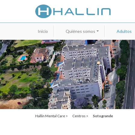
Inicio
Quiénes somos
Adultos
Hallin Mental Care >
Centros >
Sotogrande