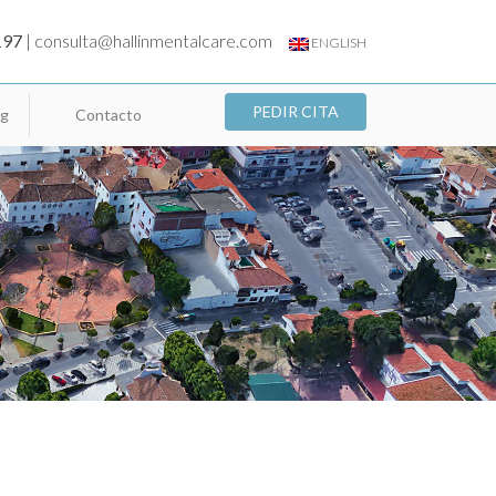
197
|
consulta@hallinmentalcare.com
ENGLISH
PEDIR CITA
og
Contacto