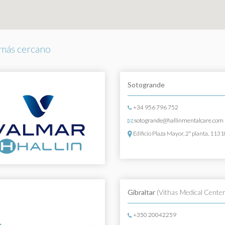
más cercano
Sotogrande
+34 956 796 752
sotogrande@hallinmentalcare.com
Edificio Plaza Mayor, 2º planta, 113
Gibraltar
(Vithas Medical Center
+350 20042259