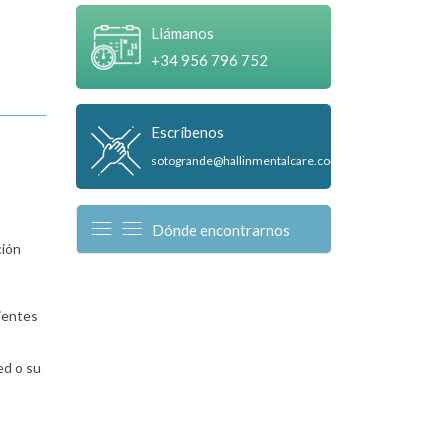
Llámanos
+34 956 796 752
Escríbenos
sotogrande@hallinmentalcare.com
Dónde encontrarnos
ción
cientes
ed o su