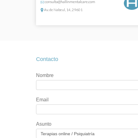
consulta@hallinmentalcare.com
Av. de Nabeul, 14, 29601
Contacto
Contacto
Si
Nombre
eres
humano,
deja
Email
este
campo
en
Asunto
blanco.