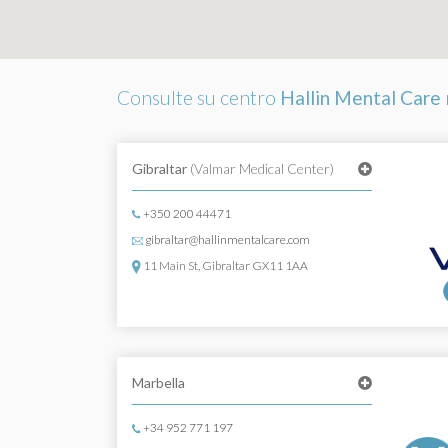
Consulte su centro
Hallin Mental Care
Gibraltar
(Valmar Medical Center)
+350 200 44471
gibraltar@hallinmentalcare.com
11 Main St, Gibraltar GX11 1AA
Marbella
+34 952 771 197