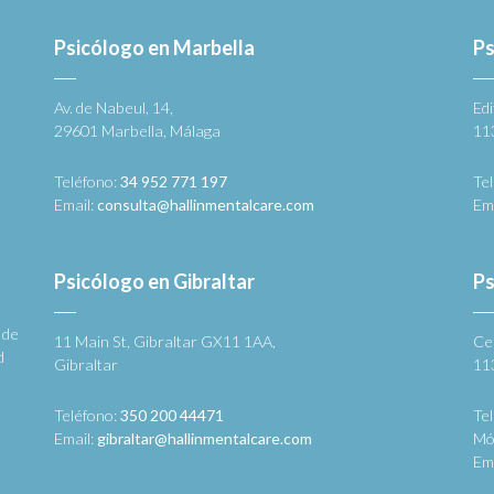
Psicólogo en Marbella
Ps
Av. de Nabeul, 14,
Edi
29601 Marbella, Málaga
11
Teléfono:
34 952 771 197
Te
Email:
consulta@hallinmentalcare.com
Em
Psicólogo en Gibraltar
Ps
 de
11 Main St, Gibraltar GX11 1AA,
Ce
d
Gibraltar
11
Teléfono:
350 200 44471
Te
Email:
gibraltar@hallinmentalcare.com
Mó
Em