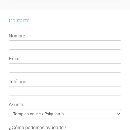
Contacto
Contacto
Si
Nombre
eres
humano,
deja
Email
este
campo
en
Teléfono
blanco.
Asunto
¿Cómo podemos ayudarte?