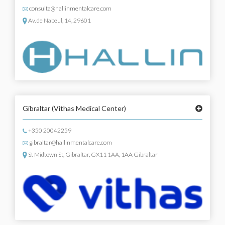
consulta@hallinmentalcare.com
Av. de Nabeul, 14, 29601
Gibraltar
(Vithas Medical Center)
+350 20042259
gibraltar@hallinmentalcare.com
St Midtown St, Gibraltar, GX11 1AA, 1AA Gibraltar