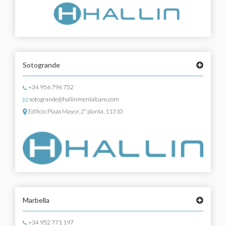
Sotogrande
+34 956 796 752
sotogrande@hallinmentalcare.com
Edificio Plaza Mayor, 2º planta, 11310
Marbella
+34 952 771 197