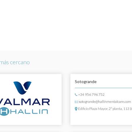
más cercano
Sotogrande
+34 956 796 752
sotogrande@hallinmentalcare.com
Edificio Plaza Mayor, 2º planta, 113