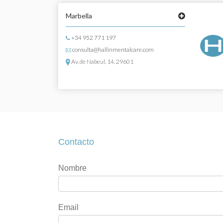
Marbella
+34 952 771 197
consulta@hallinmentalcare.com
Av. de Nabeul, 14, 29601
Contacto
Contacto
Si
Nombre
eres
humano,
deja
Email
este