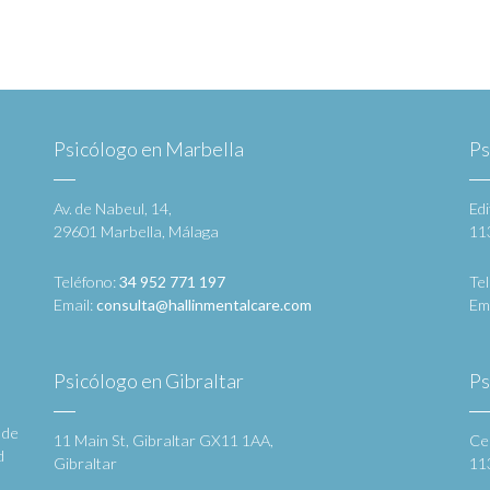
Psicólogo en Marbella
Ps
Av. de Nabeul, 14,
Edi
29601 Marbella, Málaga
11
Teléfono:
34 952 771 197
Te
Email:
consulta@hallinmentalcare.com
Em
Psicólogo en Gibraltar
Ps
 de
11 Main St, Gibraltar GX11 1AA,
Ce
d
Gibraltar
11