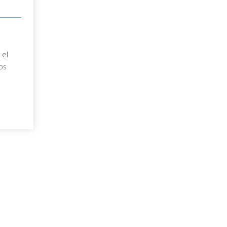
 el
os