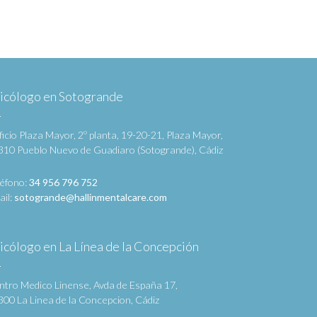
icólogo en Sotogrande
ficio Plaza Mayor, 2º planta, 19-20-21, Plaza Mayor,
310 Pueblo Nuevo de Guadiaro (Sotogrande), Cádiz
léfono:
34 956 796 752
ail:
sotogrande@hallinmentalcare.com
icólogo en La Línea de la Concepción
ntro Medico Linense, Avda de España 17,
300 La Linea de la Concepcion, Cádiz