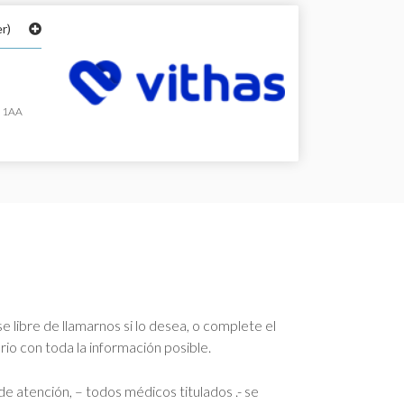
r)
, 1AA
se libre de llamarnos si lo desea, o complete el
rio con toda la información posible.
e atención, – todos médicos titulados .- se