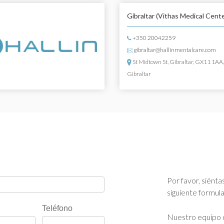
Gibraltar
(Vithas Medical Cente
+350 20042259
gibraltar@hallinmentalcare.com
St Midtown St, Gibraltar, GX11 1AA
Gibraltar
Por favor, siénta
siguiente formula
Teléfono
Nuestro equipo d