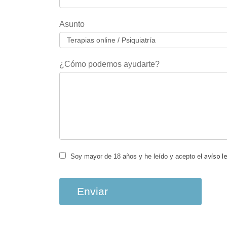
campo
en
Asunto
blanco.
¿Cómo podemos ayudarte?
aviso l
Soy mayor de 18 años y he leído y acepto el
Enviar