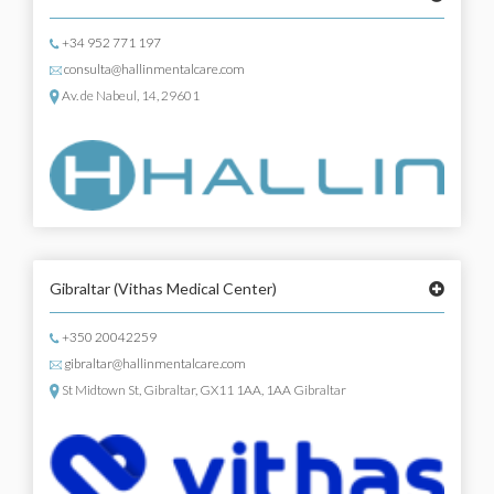
+34 952 771 197
consulta@hallinmentalcare.com
Av. de Nabeul, 14, 29601
Gibraltar
(Vithas Medical Center)
+350 20042259
gibraltar@hallinmentalcare.com
St Midtown St, Gibraltar, GX11 1AA, 1AA Gibraltar