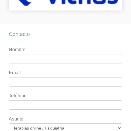
Contacto
Contacto
Si
Nombre
eres
humano,
deja
Email
este
campo
en
Teléfono
blanco.
Asunto