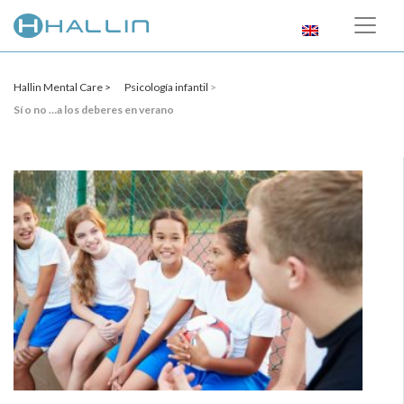
Hallin Mental Care >
Psicología infantil
>
Sí o no …a los deberes en verano