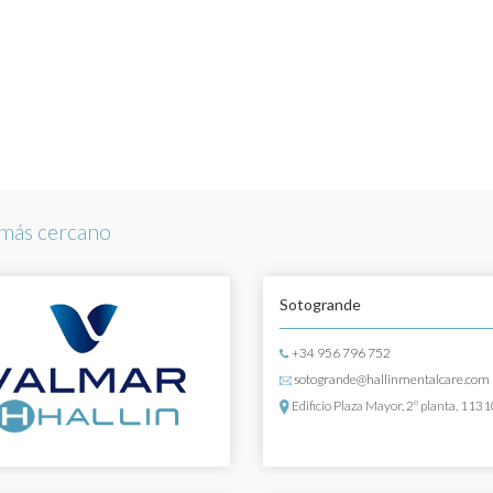
más cercano
Sotogrande
+34 956 796 752
sotogrande@hallinmentalcare.com
Edificio Plaza Mayor, 2º planta, 113