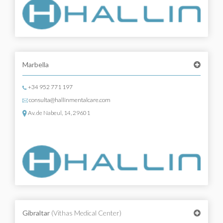
Marbella
+34 952 771 197
consulta@hallinmentalcare.com
Av. de Nabeul, 14, 29601
Gibraltar
(Vithas Medical Center)