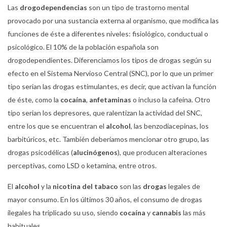
Las
drogodependencias
son un tipo de trastorno mental
provocado por una sustancia externa al organismo, que modifica las
funciones de éste a diferentes niveles: fisiológico, conductual o
psicológico. El 10% de la población española son
drogodependientes. Diferenciamos los tipos de drogas según su
efecto en el Sistema Nervioso Central (SNC), por lo que un primer
tipo serian las drogas estimulantes, es decir, que activan la función
de éste, como la
cocaína
,
anfetaminas
o incluso la cafeína. Otro
tipo serian los depresores, que ralentizan la actividad del SNC,
entre los que se encuentran el
alcohol
, las benzodiacepinas, los
barbitúricos, etc. También deberíamos mencionar otro grupo, las
drogas psicodélicas (
alucinógenos
), que producen alteraciones
perceptivas, como LSD o ketamina, entre otros.
El
alcohol
y la
nicotina del tabaco
son las
drogas
legales de
mayor consumo. En los últimos 30 años, el consumo de drogas
ilegales ha triplicado su uso, siendo
cocaína
y
cannabis
las más
habituales.