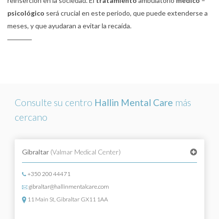
reinserción en la sociedad. El
tratamiento
ambulatorio
médico
–
psicológico
será crucial en este periodo, que puede extenderse a
meses, y que ayudaran a evitar la recaída.
Consulte su centro
Hallin Mental Care
más
cercano
Gibraltar
(Valmar Medical Center)
+350 200 44471
gibraltar@hallinmentalcare.com
11 Main St, Gibraltar GX11 1AA