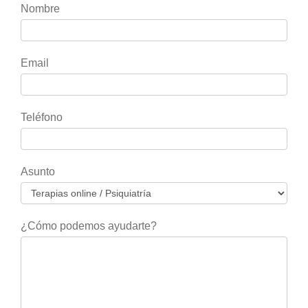
Si
Nombre
eres
humano,
deja
Email
este
campo
en
Teléfono
blanco.
Asunto
¿Cómo podemos ayudarte?