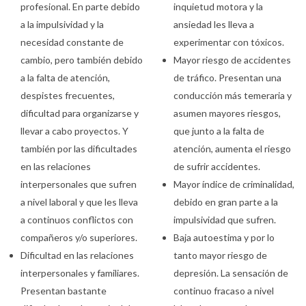
profesional. En parte debido
inquietud motora y la
a la impulsividad y la
ansiedad les lleva a
necesidad constante de
experimentar con tóxicos.
cambio, pero también debido
Mayor riesgo de accidentes
a la falta de atención,
de tráfico. Presentan una
despistes frecuentes,
conducción más temeraria y
dificultad para organizarse y
asumen mayores riesgos,
llevar a cabo proyectos. Y
que junto a la falta de
también por las dificultades
atención, aumenta el riesgo
en las relaciones
de sufrir accidentes.
interpersonales que sufren
Mayor índice de criminalidad,
a nivel laboral y que les lleva
debido en gran parte a la
a continuos conflictos con
impulsividad que sufren.
compañeros y/o superiores.
Baja autoestima y por lo
Dificultad en las relaciones
tanto mayor riesgo de
interpersonales y familiares.
depresión. La sensación de
Presentan bastante
continuo fracaso a nivel