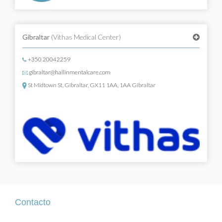
Gibraltar
(Vithas Medical Center)
+350 20042259
gibraltar@hallinmentalcare.com
St Midtown St, Gibraltar, GX11 1AA, 1AA Gibraltar
Contacto
Contacto