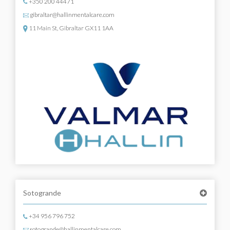
+350 200 44471
gibraltar@hallinmentalcare.com
11 Main St, Gibraltar GX11 1AA
Sotogrande
+34 956 796 752
sotogrande@hallinmentalcare.com