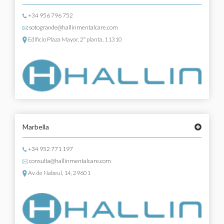
+34 956 796 752
sotogrande@hallinmentalcare.com
Edificio Plaza Mayor, 2º planta, 11310
Marbella
+34 952 771 197
consulta@hallinmentalcare.com
Av. de Nabeul, 14, 29601