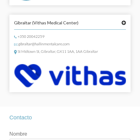
Gibraltar
(Vithas Medical Center)
+350 20042259
gibraltar@hallinmentalcare.com
St Midtown St, Gibraltar, GX11 1AA, 1AA Gibraltar
Contacto
Contacto
Si
Nombre