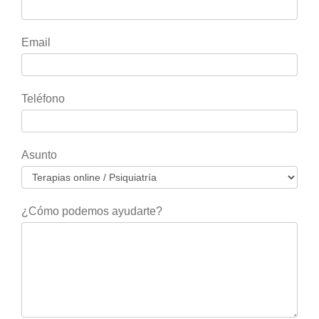
eres
humano,
deja
Email
este
campo
en
Teléfono
blanco.
Asunto
¿Cómo podemos ayudarte?