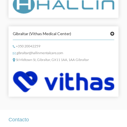
Gibraltar
(Vithas Medical Center)
+350 20042259
gibraltar@hallinmentalcare.com
St Midtown St, Gibraltar, GX11 1AA, 1AA Gibraltar
Contacto
Contacto