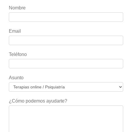
Si
Nombre
eres
humano,
deja
Email
este
campo
en
Teléfono
blanco.
Asunto
¿Cómo podemos ayudarte?